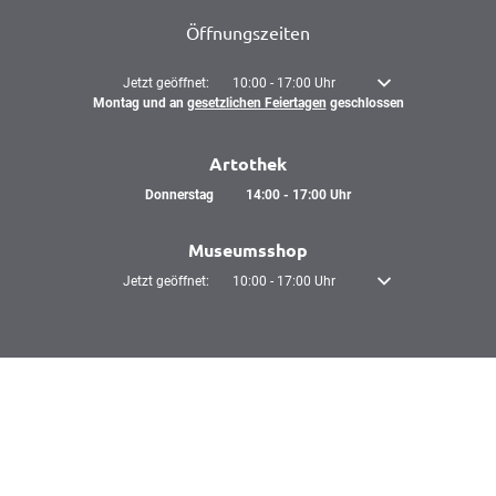
Öffnungszeiten
Klicken, um weitere Öffnungs- oder Schließzeiten auszublenden
Jetzt geöffnet:
10:00
-
17:00
Uhr
Von 10:00 bis 17:00 U
Montag und an
gesetzlichen Feiertagen
geschlossen
Artothek
Donnerstag
14:00
-
17:00
Uhr
Von 14:00 bis 17:00 Uhr
Museumsshop
Klicken, um weitere Öffnungs- oder Schließzeiten auszublenden
Jetzt geöffnet:
10:00
-
17:00
Uhr
Von 10:00 bis 17:00 U