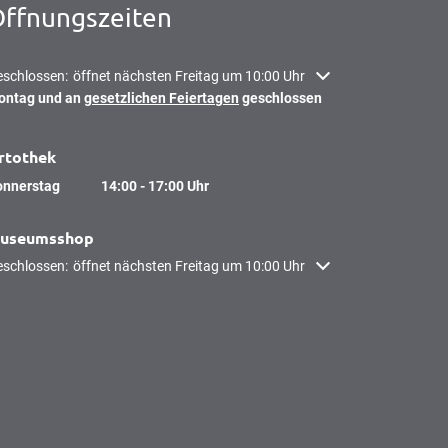
ffnungszeiten
icken, um weitere Öffnungs- oder Schließzeiten auszublenden
schlossen:
öffnet nächsten Freitag um 10:00 Uhr
ontag und an
gesetzlichen Feiertagen
geschlossen
rtothek
onnerstag
14:00
-
17:00
Uhr
Von 14:00 bis 17:00 Uhr
useumsshop
icken, um weitere Öffnungs- oder Schließzeiten auszublenden
schlossen:
öffnet nächsten Freitag um 10:00 Uhr