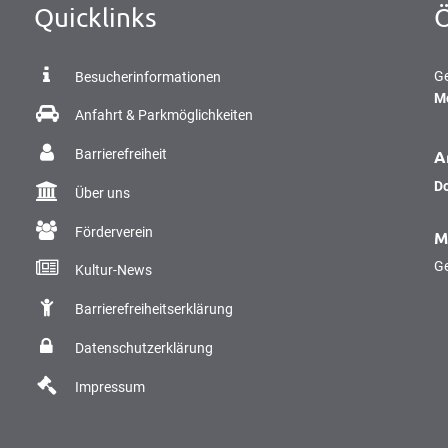
Quicklinks
Ö
Kl
Ge
Besucherinformationen
M
Anfahrt & Parkmöglichkeiten
A
Barrierefreiheit
D
Über uns
Förderverein
M
Kl
Ge
Kultur-News
Barrierefreiheitserklärung
Datenschutzerklärung
Impressum